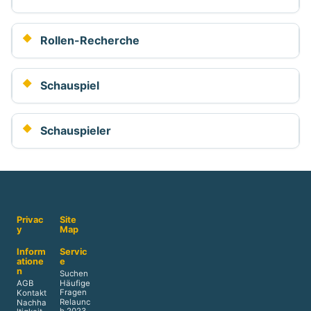
Rollen-Recherche
Schauspiel
Schauspieler
Privac
Site
y
Map
Inform
Servic
atione
e
n
Suchen
AGB
Häufige
Fragen
Kontakt
Relaunc
Nachha