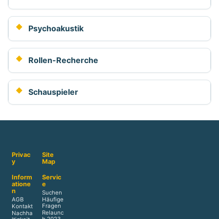
Psychoakustik
Rollen-Recherche
Schauspieler
Privac
Site
y
Map
Inform
Servic
atione
e
n
Suchen
AGB
Häufige
Fragen
Kontakt
Relaunc
Nachha