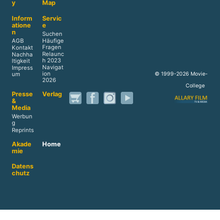
y
Map
Inform
Servic
atione
e
n
Suchen
AGB
Häufige
Fragen
Kontakt
Relaunc
Nachha
h 2023
ltigkeit
Navigat
Impress
ion
© 1999-2026 Movie-
um
2026
College
Presse
Verlag
&
Media
Werbun
g
Reprints
Akade
Home
mie
Datens
chutz