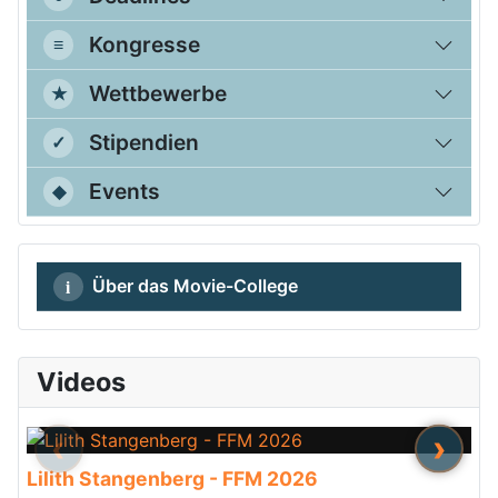
Kongresse
Wettbewerbe
Stipendien
Events
Über das Movie-College
Videos
‹
›
Lilith Stangenberg - FFM 2026
Br