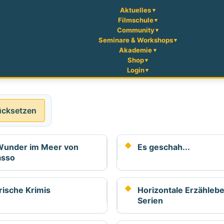
Aktuelles
Filmschule
Community
Seminare & Workshops
Akademie
Shop
Login
ücksetzen
Wunder im Meer von
Es geschah...
asso
rische Krimis
Horizontale Erzählebe
Serien