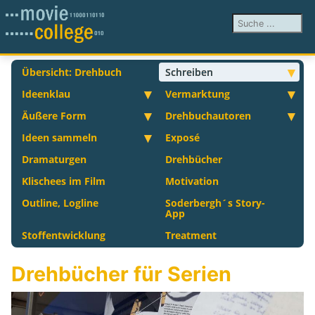
Suchen ...
Übersicht: Drehbuch
Schreiben
Ideenklau
Vermarktung
Äußere Form
Drehbuchautoren
Ideen sammeln
Exposé
Dramaturgen
Drehbücher
Klischees im Film
Motivation
Outline, Logline
Soderbergh´s Story-
App
Stoffentwicklung
Treatment
Drehbücher für Serien