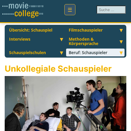
Suchen ...
Übersicht: Schauspiel
Filmschauspieler
Interviews
Methoden &
Körpersprache
Schauspielschulen
Beruf: Schauspieler
Unkollegiale Schauspieler