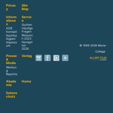
Privac
Site
y
Map
Inform
Servic
atione
e
n
Suchen
AGB
Häufige
Fragen
Kontakt
Relaunc
Nachha
h 2023
ltigkeit
Navigat
Impress
ion
© 1999-2026 Movie-
um
2026
College
Presse
Verlag
&
Media
Werbun
g
Reprints
Akade
Home
mie
Datens
chutz