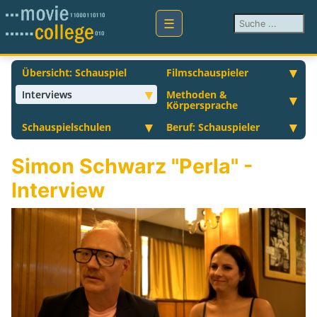
Suchen ...
Übersicht: Schauspiel
Filmschauspieler
Interviews
Methoden &
Körpersprache
Schauspielschulen
Beruf: Schauspieler
Simon Schwarz "Perla" -
Interview