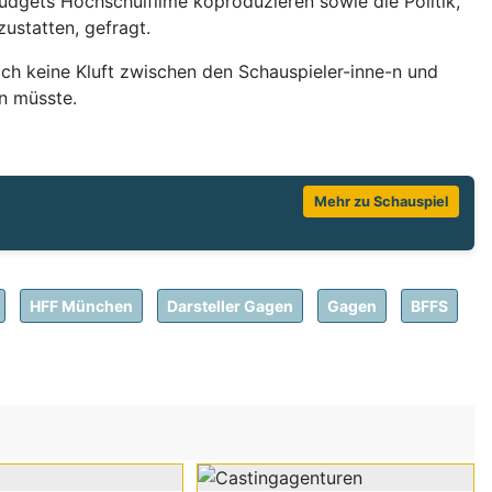
dgets Hochschulfilme koproduzieren sowie die Politik,
ustatten, gefragt.
ich keine Kluft zwischen den Schauspieler-inne-n und
n müsste.
Mehr zu Schauspiel
HFF München
Darsteller Gagen
Gagen
BFFS