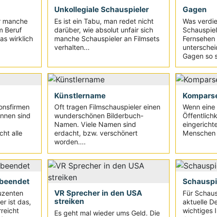
Unkollegiale Schauspieler
Gagen
ür manche
Es ist ein Tabu, man redet nicht
Was verdie
m Beruf
darüber, wie absolut unfair sich
Schauspiel
as wirklich
manche Schauspieler an Filmsets
Fernsehen
verhalten...
unterschei
Gagen so s
Künstlername
Kompars
onsfirmen
Oft tragen Filmschauspieler einen
Wenn eine 
Innen sind
wunderschönen Bilderbuch-
Öffentlichk
Namen. Viele Namen sind
eingerichte
ht alle
erdacht, bzw. verschönert
Menschen i
worden....
 beendet
Schauspi
VR Sprecher in den USA
uzenten
Für Schaus
streiken
er ist das,
aktuelle D
reicht
wichtiges 
Es geht mal wieder ums Geld. Die