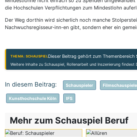
Mindestlöhne nicht einfach so zu Spenden umgewandelt w
die Hochschulen Verpflichtungen zum Mindestlohn auferl
Der Weg dorthin wird sicherlich noch manche Stolperstei
Nachwuchsregisseur-inn-en gibt, sondern eher ein gemei
Dieser Beitrag gehört zum Themenbereich
THEMA: SCHAUSPIEL
Weitere Inhalte zu Schauspiel, Rollenarbeit und Inszenierung findest
Schauspieler
Filmschauspiele
Kunsthochschule Köln
IFS
Mehr zum Schauspiel Beruf