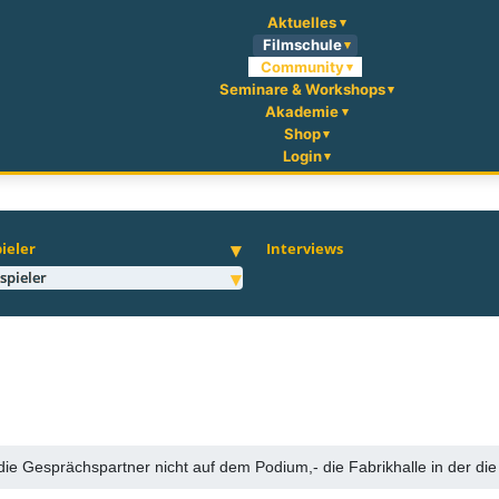
Aktuelles
Filmschule
Community
Seminare & Workshops
Akademie
Shop
Login
ieler
Interviews
spieler
 die Gesprächspartner nicht auf dem Podium,- die Fabrikhalle in der di