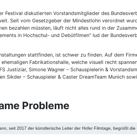
 Festival diskutierten Vorstandsmitglieder des Bundesver
sweit. Seit vom Gesetzgeber der Mindestlohn verordnet wur
lmen bezahlen müssten, läuft nicht alles rund in der Zusa
gements in Hochschul- und Debütfilmen" lud der Bundesverb
nstaltungen stattfinden, ist schwer zu finden. Auf dem Fir
ehemaligen Fabrikationshalle, welche visuell recht spanne
S Justiziar, Simone Wagner – Schauspielerin & Vorstandsmit
hen Sikder – Schauspieler & Caster DreamTeam Munich sowie 
same Probleme
n, seit 2017 der künstlerische Leiter der Hofer Filmtage, begrüßt die