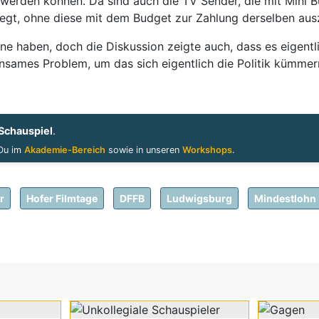
erden können. Da sind auch die TV Sender, die mit Mini Bu
egt, ohne diese mit dem Budget zur Zahlung derselben ausz
ne haben, doch die Diskussion zeigte auch, dass es eigentl
nsames Problem, um das sich eigentlich die Politik kümmer
Schauspiel
.
 Du im
Akademie-Bereich
sowie in unseren
Workshops
.
r
Hofer Filmtage
DFFB
Ludwigsburg
Mindestlohn