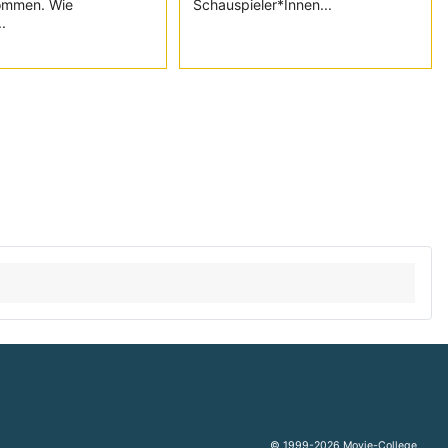
ommen. Wie
Schauspieler*Innen...
.
© 1999-2026 Movie-College