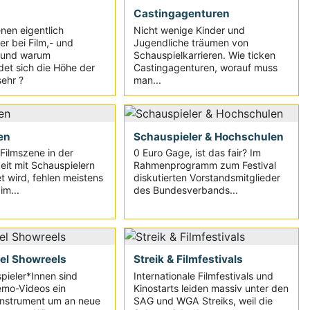
Castingagenturen
nen eigentlich
Nicht wenige Kinder und
er bei Film,- und
Jugendliche träumen von
 und warum
Schauspielkarrieren. Wie ticken
det sich die Höhe der
Castingagenturen, worauf muss
ehr ?
man...
en
Schauspieler & Hochschulen
Filmszene in der
0 Euro Gage, ist das fair? Im
eit mit Schauspielern
Rahmenprogramm zum Festival
t wird, fehlen meistens
diskutierten Vorstandsmitglieder
m...
des Bundesverbands...
el Showreels
Streik & Filmfestivals
pieler*Innen sind
Internationale Filmfestivals und
emo-Videos ein
Kinostarts leiden massiv unter den
Instrument um an neue
SAG und WGA Streiks, weil die