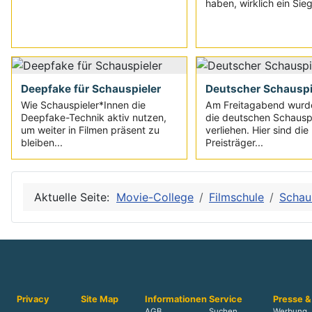
haben, wirklich ein Sie
Deepfake für Schauspieler
Deutscher Schauspi
Wie Schauspieler*Innen die
Am Freitagabend wurden
Deepfake-Technik aktiv nutzen,
die deutschen Schauspi
um weiter in Filmen präsent zu
verliehen. Hier sind die
bleiben...
Preisträger...
Aktuelle Seite:
Movie-College
Filmschule
Schau
Privacy
Site Map
Informationen
Service
Presse &
AGB
Suchen
Werbung