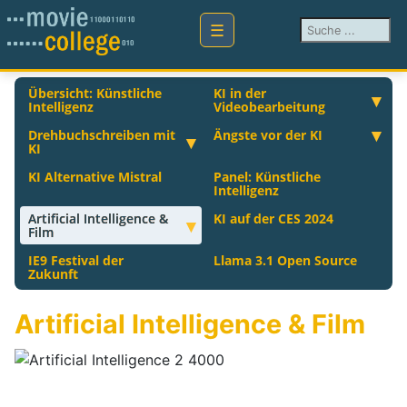
Suchen ...
Übersicht: Künstliche
KI in der
Intelligenz
Videobearbeitung
Drehbuchschreiben mit
Ängste vor der KI
KI
KI Alternative Mistral
Panel: Künstliche
Intelligenz
Artificial Intelligence &
KI auf der CES 2024
Film
IE9 Festival der
Llama 3.1 Open Source
Zukunft
Artificial Intelligence & Film