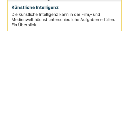
Künstliche Intelligenz
Die künstliche Intelligenz kann in der Film,- und
Medienwelt höchst unterschiedliche Aufgaben erfüllen.
Ein Überblick...
Aktuelle Seite:
Movie-College
Filmschule
Künstliche Intelligenz
Artificial Intelligence & Film
Privac
Site
y
Map
Inform
Servic
atione
e
n
Suchen
AGB
Häufige
Fragen