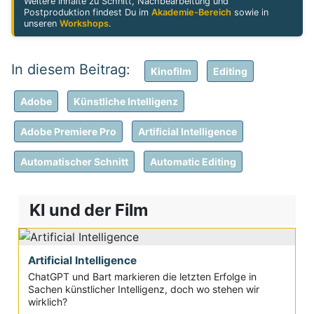
Weitere Inhalte zu Schnitt, Nachbearbeitung und
Postproduktion findest Du im
Akademie-Bereich
sowie in
unseren
Workshops
.
Kinofilm
Editing
Adobe
Künstliche Intelligenz
Adobe Premiere Pro
Artificial Intelligence
Automatischer Schnitt
Automatic Editing
KI und der Film
Artificial Intelligence
ChatGPT und Bart markieren die letzten Erfolge in
Sachen künstlicher Intelligenz, doch wo stehen wir
wirklich?