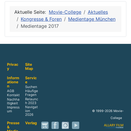
Aktuelle Seite:
Movie-College
Aktuelles
Kongresse & Foren
Medientage München
Medientage 2017
Privac
Site
y
Map
Inform
Servic
atione
e
n
Suchen
AGB
Häufige
Fragen
Kontakt
Relaunc
Nachha
h 2023
ltigkeit
Navigat
Impress
ion
© 1999-2026 Movie-
um
2026
College
Presse
Verlag
&