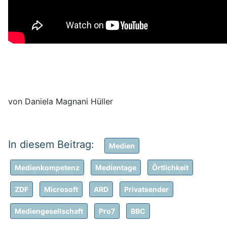
von Daniela Magnani Hüller
Medien
Medienkompetenz
Medientage
Örtlichkeit
ZDF
Microsoft
ARD
Privatsender
Mediengesellschaft
Pro7
BBC