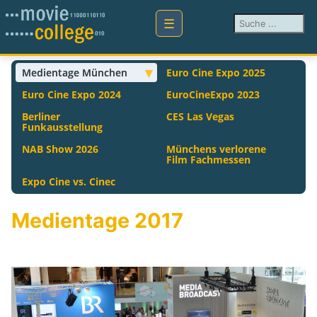
Suchen ...
Medientage München
Euro Cine Expo 2025
Euro Cine Expo 2024
EuroCineExpo 2023
Berliner
CES Las Vegas
Funkausstellung
NAB Show 2026
Münchens verlorene
Film Fachmessen
Expo Cine vs. Cinec
Medientage 2017