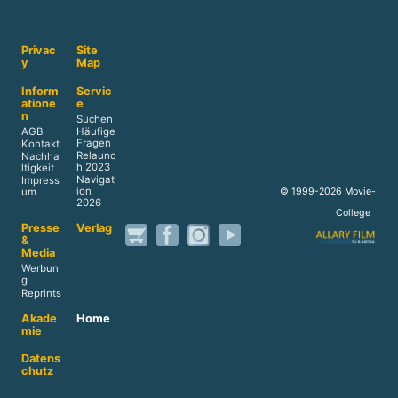
Privac
Site
y
Map
Inform
Servic
atione
e
n
Suchen
AGB
Häufige
Fragen
Kontakt
Relaunc
Nachha
h 2023
ltigkeit
Navigat
Impress
ion
© 1999-2026 Movie-
um
2026
College
Presse
Verlag
&
Media
Werbun
g
Reprints
Akade
Home
mie
Datens
chutz