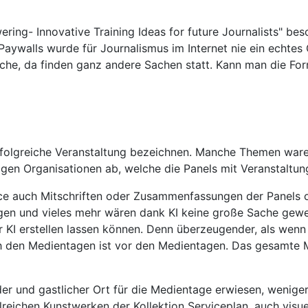
ing- Innovative Training Ideas for future Journalists" bes
aywalls wurde für Journalismus im Internet nie ein echtes G
he, da finden ganz andere Sachen statt. Kann man die Form
rfolgreiche Veranstaltung bezeichnen. Manche Themen waren
igen Organisationen ab, welche die Panels mit Veranstaltu
ce auch Mitschriften oder Zusammenfassungen der Panels o
en und vieles mehr wären dank KI keine große Sache gewes
 erstellen lassen können. Denn überzeugender, als wenn m
h den Medientagen ist vor den Medientagen. Das gesamte M
r und gastlicher Ort für die Medientage erwiesen, weniger
lreichen Kunstwerken der Kollektion Serviceplan, auch visu