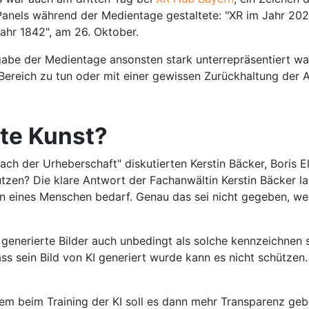
 Panels während der Medientage gestaltete: "XR im Jahr 2
ahr 1842", am 26. Oktober.
gabe der Medientage ansonsten stark unterrepräsentiert war
Bereich zu tun oder mit einer gewissen Zurückhaltung der 
hte Kunst?
nach der Urheberschaft" diskutierten Kerstin Bäcker, Boris
ützen? Die klare Antwort der Fachanwältin Kerstin Bäcker l
tion eines Menschen bedarf. Genau das sei nicht gegeben, 
 generierte Bilder auch unbedingt als solche kennzeichnen 
ass sein Bild von KI generiert wurde kann es nicht schütze
llem beim Training der KI soll es dann mehr Transparenz ge