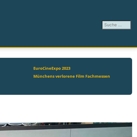
Suchen ...
EuroCineExpo 2023
Münchens verlorene Film Fachmessen