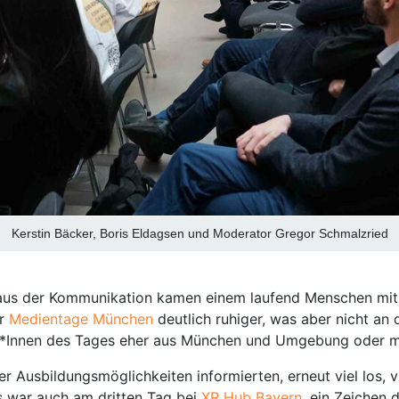
Kerstin Bäcker, Boris Eldagsen und Moderator Gregor Schmalzried
us der Kommunikation kamen einem laufend Menschen mit Rol
er
Medientage München
deutlich ruhiger, was aber nicht an
r*Innen des Tages eher aus München und Umgebung oder m
Ausbildungsmöglichkeiten informierten, erneut viel los, vi
s war auch am dritten Tag bei
XR Hub Bayern
, ein Zeichen 