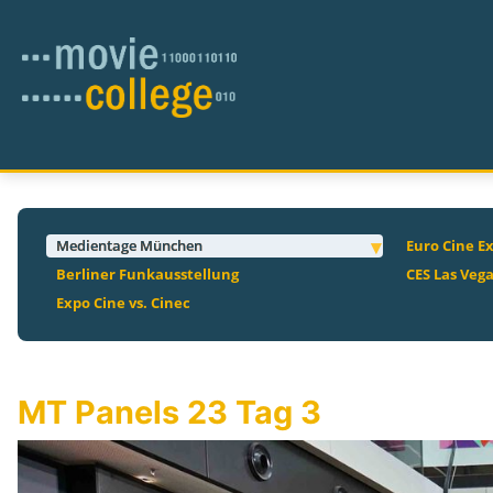
Medientage München
Euro Cine E
Berliner Funkausstellung
CES Las Veg
Expo Cine vs. Cinec
MT Panels 23 Tag 3