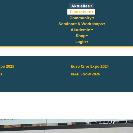
Aktuelles
Filmschule
Community
Seminare & Workshops
Akademie
Shop
Login
xpo 2025
Euro Cine Expo 2024
as
NAB Show 2026