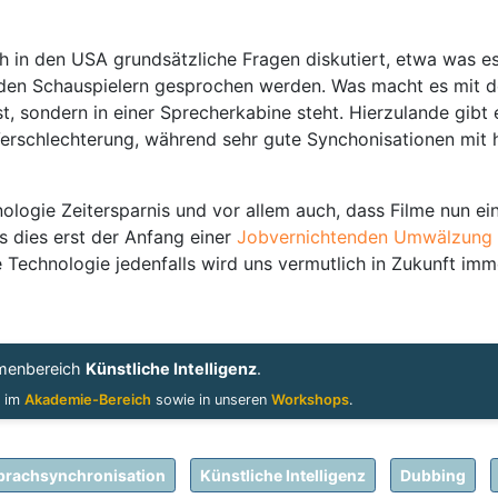
in den USA grundsätzliche Fragen diskutiert, etwa was e
n den Schauspielern gesprochen werden. Was macht es mit 
, sondern in einer Sprecherkabine steht. Hierzulande gibt e
Verschlechterung, während sehr gute Synchonisationen mi
hnologie Zeitersparnis und vor allem auch, dass Filme nun
s dies erst der Anfang einer
Jobvernichtenden Umwälzung i
 Technologie jedenfalls wird uns vermutlich in Zukunft imm
emenbereich
Künstliche Intelligenz
.
u im
Akademie-Bereich
sowie in unseren
Workshops
.
prachsynchronisation
Künstliche Intelligenz
Dubbing