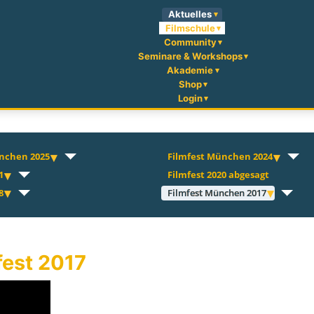
Aktuelles
Filmschule
Community
Seminare & Workshops
Akademie
Shop
Login
nchen 2025
Filmfest München 2024
1
Filmfest 2020 abgesagt
8
Filmfest München 2017
fest 2017