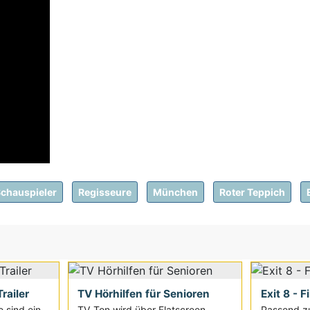
chauspieler
Regisseure
München
Roter Teppich
railer
TV Hörhilfen für Senioren
Exit 8 - F
e sind ein
TV Ton wird über Flatscreen
Passend z