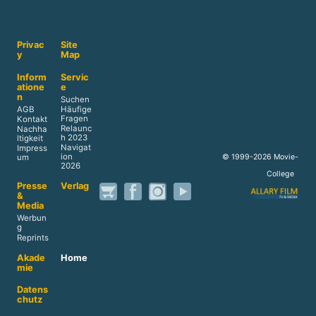
Privac
Site
y
Map
Inform
Servic
atione
e
n
Suchen
AGB
Häufige
Fragen
Kontakt
Relaunc
Nachha
h 2023
ltigkeit
Navigat
Impress
ion
© 1999-2026 Movie-
um
2026
College
Presse
Verlag
&
Media
Werbun
g
Reprints
Akade
Home
mie
Datens
chutz