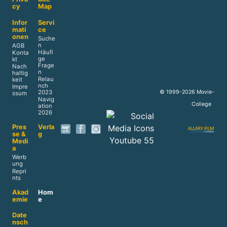
cy
Map
Infor
Servi
mati
ce
onen
Suche
n
AGB
Häufi
Konta
ge
kt
Frage
Nach
n
haltig
Relau
keit
nch
Impre
© 1999-2026 Movie-
2023
ssum
Navig
College
ation
2026
Pres
Verla
se &
g
Medi
a
Werb
ung
Repri
nts
Akad
Hom
emie
e
Date
nsch