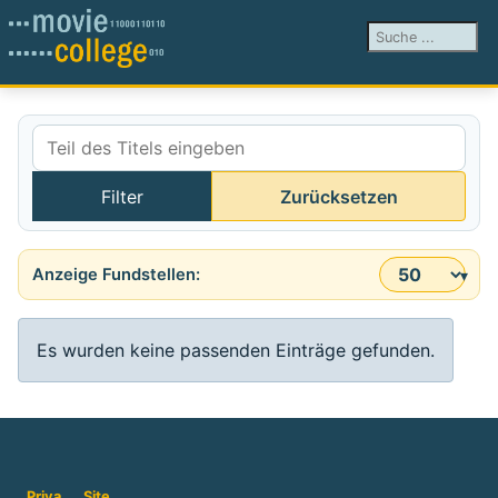
Suchen ...
Teil des Titels eingeben
Filter
Zurücksetzen
Anzeige #
Information
Es wurden keine passenden Einträge gefunden.
Priva
Site