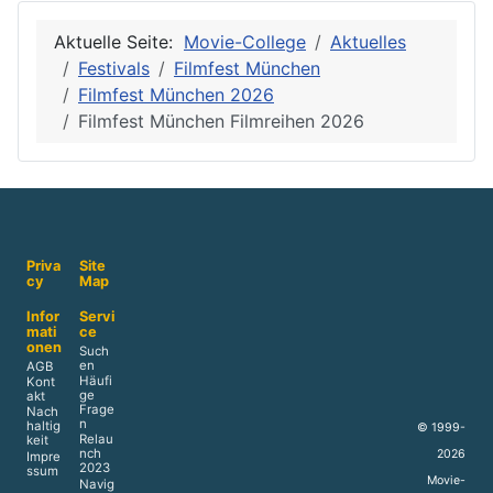
Aktuelle Seite:
Movie-College
Aktuelles
Festivals
Filmfest München
Filmfest München 2026
Filmfest München Filmreihen 2026
Priva
Site
cy
Map
Infor
Servi
mati
ce
onen
Such
en
AGB
Häufi
Kont
ge
akt
Frage
Nach
n
haltig
© 1999-
Relau
keit
nch
2026
Impre
2023
ssum
Movie-
Navig