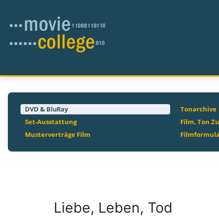
DVD & BluRay
Tonarchive
Set-Ausstattung
Film, Ton Z
Musterverträge Film
Filmformul
Liebe, Leben, Tod