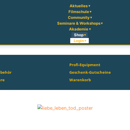
Aktuelles
Filmschule
Community
Seminare & Workshops
Akademie
Shop
Login
Profi-Equipment
ubehör
Geschenk-Gutscheine
are
Warenkorb