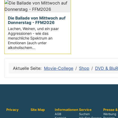
Die Ballade von Mittwoch auf
Donnerstag - FFM2026
Lachen, Weinen, und ein paar
Aggressionen - wie das
menschliche Spektrum an
Emotionen (auch unter
alkoholischem...
Aktuelle Seite:
Movie-College
Shop
DVD & Blu
Privacy
Site Map
Informationen
Service
Presse &
AGB
Suchen
Werbung
Kontakt
Häufige Fragen
Reprints