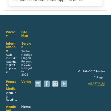
Privac
Site
y
Map
Inform
Servic
atione
e
n
Suchen
AGB
Häufige
Fragen
Kontakt
Relaunc
Nachha
h 2023
ltigkeit
Navigat
Impress
ion
© 1999-2026 Movie-
um
2026
College
Presse
Verlag
&
Media
Werbun
g
Reprints
Akade
Home
mie