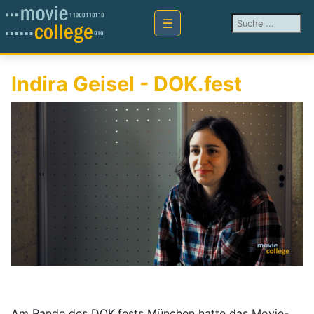
Suchen ...
Indira Geisel - DOK.fest
Am Rande des DOK.fests München hatte das Movie-