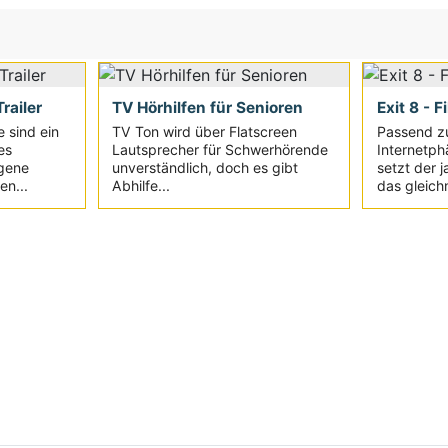
railer
TV Hörhilfen für Senioren
Exit 8 - F
e sind ein
TV Ton wird über Flatscreen
Passend z
es
Lautsprecher für Schwerhörende
Internetph
igene
unverständlich, doch es gibt
setzt der 
en...
Abhilfe...
das gleich