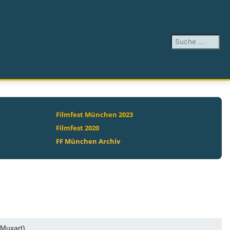
Suchen ...
Filmfest München 2023
Filmfest 2020
FF München Archiv
 Muxart)