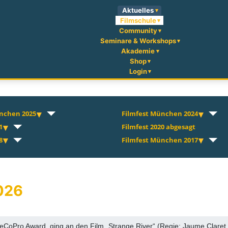
Aktuelles
Filmschule
Community
Seminare & Workshops
Akademie
Shop
Login
nchen 2025
Filmfest München 2024
1
Filmfest 2020 abgesagt
8
Filmfest München 2017
026
eCoPro Award, ging an den Film „Strange River“ (Regie: Jaume Claret