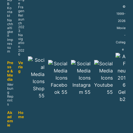
AG
e
B
©
Fra
Ko
gen
nta
1999-
Rel
kt
aun
Na
2026
ch
chh
202
alti
Movie
3
gke
Na
-
it
vig
Imp
Colleg
atio
res
n
su
e
202
m
6
Pre
Ve
ss
rla
e &
g
Me
dia
Wer
bun
g
Rep
rint
s
Ak
Ho
ad
me
em
ie