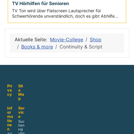
TV Hörhilfen für Senioren
TV Ton wird über Flatscreen Lautsprecher für
Schwerhörende unverständlich, doch es gibt Abhilfe...
Aktuelle Seite:
Movie-College
Shop
Books & more
Continuity & Script
Pri
Sit
va
e
cy
Ma
p
Inf
Ser
or
vic
ma
e
tio
Suc
ne
hen
n
Hä
ufig