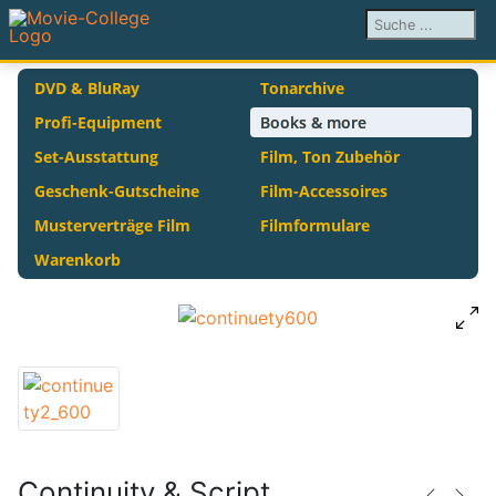
Suchen ...
DVD & BluRay
Tonarchive
Profi-Equipment
Books & more
Set-Ausstattung
Film, Ton Zubehör
Geschenk-Gutscheine
Film-Accessoires
Musterverträge Film
Filmformulare
Warenkorb
Continuity & Script