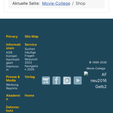
Aktuelle Seite:
Movie-College
Shop
Privacy
Site Map
Informati
Service
onen
Suchen
AGB
Häufige
Fragen
Kontakt
Relaunch
Nachhalti
© 1999-2026
2023
gkeit
Navigatio
Impressu
Movie-College
n 2026
m
Presse &
Verlag
Media
Werbung
Reprints
Akademi
Home
e
Datensc
hutz