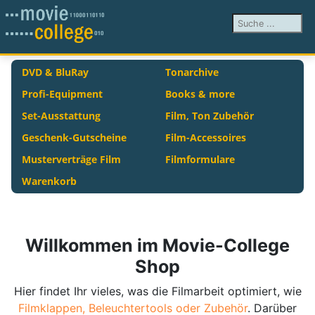
Suchen ...
DVD & BluRay
Tonarchive
Profi-Equipment
Books & more
Set-Ausstattung
Film, Ton Zubehör
Geschenk-Gutscheine
Film-Accessoires
Musterverträge Film
Filmformulare
Warenkorb
Willkommen im Movie-College
Shop
Hier findet Ihr vieles, was die Filmarbeit optimiert, wie
Filmklappen, Beleuchtertools oder
Zubehör
. Darüber