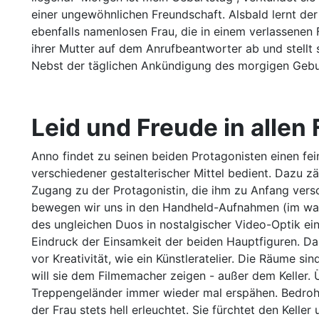
einer ungewöhnlichen Freundschaft. Alsbald lernt de
ebenfalls namenlosen Frau, die in einem verlassenen
ihrer Mutter auf dem Anrufbeantworter ab und stellt
Nebst der täglichen Ankündigung des morgigen Gebur
Leid und Freude in allen
Anno findet zu seinen beiden Protagonisten einen fein
verschiedener gestalterischer Mittel bedient. Dazu z
Zugang zu der Protagonistin, die ihm zu Anfang versc
bewegen wir uns in den Handheld-Aufnahmen (im wahrs
des ungleichen Duos in nostalgischer Video-Optik ei
Eindruck der Einsamkeit der beiden Hauptfiguren. Da
vor Kreativität, wie ein Künstleratelier. Die Räume si
will sie dem Filmemacher zeigen - außer dem Keller. Ü
Treppengeländer immer wieder mal erspähen. Bedroh
der Frau stets hell erleuchtet. Sie fürchtet den Kelle