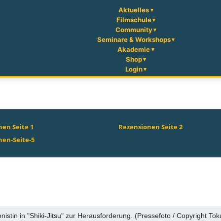
Aktuelles
Filmschule
Community
Seminare & Workshops
Akademie
Shop
Login
en Seite 1
Rezensionen Seite 2
nen-Seite-5
nistin in "Shiki-Jitsu" zur Herausforderung. (Pressefoto / Copyright 