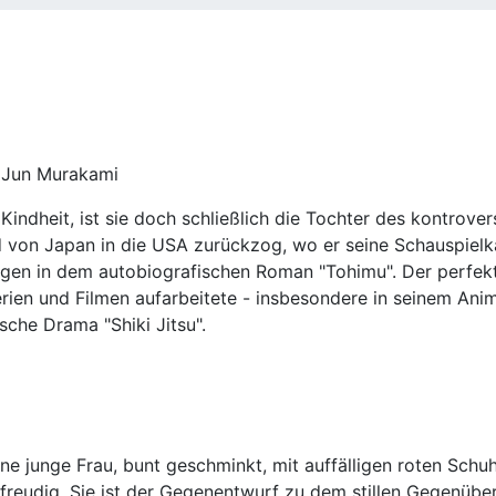
e, Jun Murakami
 Kindheit, ist sie doch schließlich die Tochter des kontrov
d von Japan in die USA zurückzog, wo er seine Schauspielkar
rungen in dem autobiografischen Roman "Tohimu". Der perfek
erien und Filmen aufarbeitete - insbesondere in seinem Ani
sche Drama "Shiki Jitsu".
ine junge Frau, bunt geschminkt, mit auffälligen roten Sch
e freudig. Sie ist der Gegenentwurf zu dem stillen Gegenüb