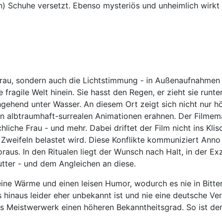
ten) Schuhe versetzt. Ebenso mysteriös und unheimlich wir
Frau, sondern auch die Lichtstimmung - in Außenaufnahmen 
 fragile Welt hinein. Sie hasst den Regen, er zieht sie runter
hend unter Wasser. An diesem Ort zeigt sich nicht nur höc
n albtraumhaft-surrealen Animationen erahnen. Der Filmema
hliche Frau - und mehr. Dabei driftet der Film nicht ins K
 Zweifeln belastet wird. Diese Konflikte kommuniziert Anno
raus. In den Ritualen liegt der Wunsch nach Halt, in der Ex
tter - und dem Angleichen an diese.
ne Wärme und einen leisen Humor, wodurch es nie in Bitterk
hinaus leider eher unbekannt ist und nie eine deutsche Verö
 Meistwerwerk einen höheren Bekanntheitsgrad. So ist derze