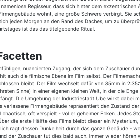
r namenlose Regisseur, dass sich hinter dem exzentrischen
 Firmengebäude wohnt, eine große Schwere verbirgt. Sie sch
 sich jeden Morgen an den Rand des Daches, um zu überprüfe
tstages ist das das titelgebende Ritual.
 Facetten
fühligen, nuancierten Zugang, der sich dem Zuschauer durch 
ählt auch die filmische Ebene im Film selbst. Der Filmemach
hlossen bleibt. Der Film wechselt dafür von 35mm in 2:35:1
ten Sinne) in einer eigenen kleinen Welt, in der die Enge 
nfängt. Die Umgebung der Industriestadt Ube wirkt dabei m
s verlassene Firmengebäude repräsentiert den Zustand der 
nd chaotisch, oft verspielt - voller geheimer Ecken. Jedes S
ber die erste Hälfte des Films bleibt dieser ein Mysterium,
lich ragt dessen Dunkelheit durch das ganze Gebäude - wo
r und der Zuschauer tut dies bald auch. Immer wieder hören w