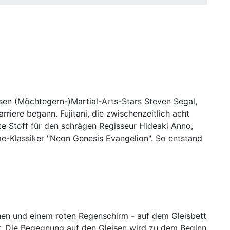
ersen (Möchtegern-)Martial-Arts-Stars Steven Segal,
riere begann. Fujitani, die zwischenzeitlich acht
te Stoff für den schrägen Regisseur Hideaki Anno,
me-Klassiker "Neon Genesis Evangelion". So entstand
uhen und einem roten Regenschirm - auf dem Gleisbett
er. Die Begegnung auf den Gleisen wird zu dem Beginn