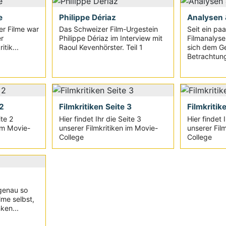
e
Philippe Dériaz
Analysen 
r Filme war
Das Schweizer Film-Urgestein
Seit ein pa
r
Philippe Dériaz im Interview mit
Filmanalyse 
tik...
Raoul Kevenhörster. Teil 1
sich dem G
Betrachtun
 2
Filmkritiken Seite 3
Filmkritik
ite 2
Hier findet Ihr die Seite 3
Hier findet 
 im Movie-
unserer Filmkritiken im Movie-
unserer Fil
College
College
 genau so
lme selbst,
ken...