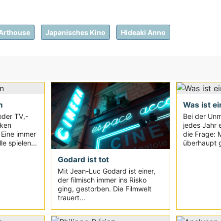
Arthouse
Japanisches Kino
Hideaki Anno
n
Was ist ei
oder TV,-
Bei der Unm
iken
jedes Jahr e
. Eine immer
die Frage: 
e spielen...
überhaupt g
Godard ist tot
Mit Jean-Luc Godard ist einer,
der filmisch immer ins Risko
ging, gestorben. Die Filmwelt
trauert...