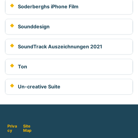
Soderberghs iPhone Film
Sounddesign
SoundTrack Auszeichnungen 2021
Ton
Un-creative Suite
Priva
Site
cy
Map