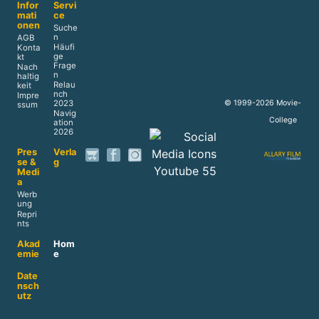
Infor
Servi
mati
ce
onen
Suche
n
AGB
Häufi
Konta
ge
kt
Frage
Nach
n
haltig
Relau
keit
nch
Impre
© 1999-2026 Movie-
2023
ssum
Navig
College
ation
2026
Pres
Verla
se &
g
Medi
a
Werb
ung
Repri
nts
Akad
Hom
emie
e
Date
nsch
utz