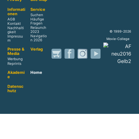
Informati
Service
onen
Suchen
AGB
Häufige
Fragen
Kontakt
Relaunch
Nachhalti
© 1999-2026
2023
gkeit
Navigatio
Impressu
Movie-College
n 2026
m
Presse &
Verlag
Media
Werbung
Reprints
Akademi
Home
e
Datensc
hutz