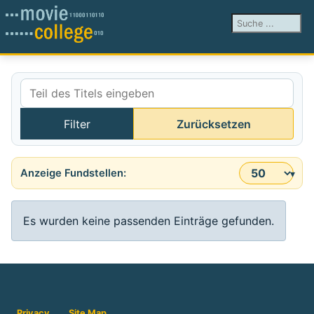
Suchen ...
Teil des Titels eingeben
Filter
Zurücksetzen
Anzeige #
Information
Es wurden keine passenden Einträge gefunden.
Privacy
Site Map