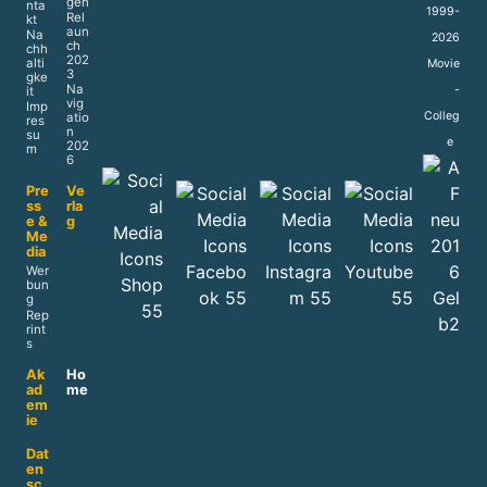
gen
nta
1999-
Rel
kt
aun
Na
2026
ch
chh
202
alti
Movie
3
gke
Na
-
it
vig
Imp
Colleg
atio
res
n
su
e
202
m
6
Pre
Ve
ss
rla
e &
g
Me
dia
Wer
bun
g
Rep
rint
s
Ak
Ho
ad
me
em
ie
Dat
en
sc