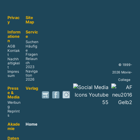
Privac
Site
y
Map
Inform
Servic
atione
e
n
Suchen
AGB
Häufig
e
Kontak
Fragen
t
Relaun
Nachh
ch
altigkei
© 1999-
2023
t
Naviga
Impres
2026 Movie-
tion
sum
2026
College
Press
Verlag
e &
Media
Werbun
g
Reprint
s
Akade
Home
mie
Daten