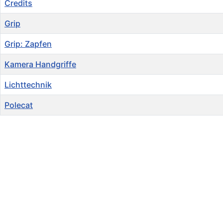
Credits
Grip
Grip: Zapfen
Kamera Handgriffe
Lichttechnik
Polecat
Privacy
Site Map
Informationen
AGB
Kontakt