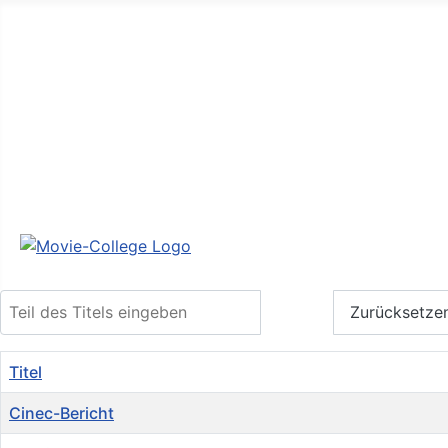
Aktuelles
Filmschule
Community
Seminare & Workshops
Akademie
Shop
Login
Teil des Titels eingeben
Filter
Zurücksetze
Titel
Cinec-Bericht