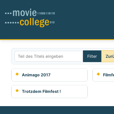
Filter
Zur
Teil des Titels eingeben
Animago 2017
Film
Trotzdem Filmfest !