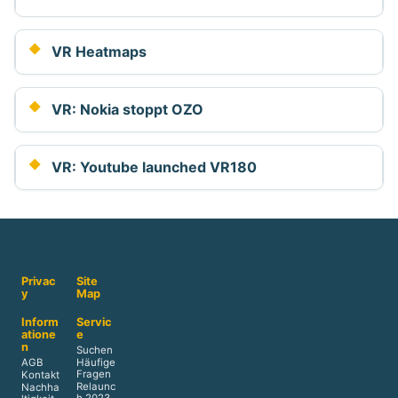
VR Heatmaps
VR: Nokia stoppt OZO
VR: Youtube launched VR180
Privac
Site
y
Map
Inform
Servic
atione
e
n
Suchen
AGB
Häufige
Fragen
Kontakt
Relaunc
Nachha