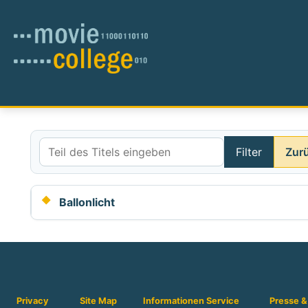
Filter
Zur
Teil des Titels eingeben
Ballonlicht
Privacy
Site Map
Informationen
Service
Presse &