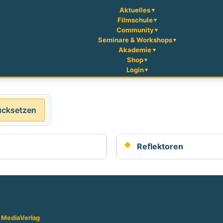
Aktuelles
Filmschule
Community
Seminare & Workshops
Akademie
Shop
Login
ücksetzen
Reflektoren
 Media
Verlag