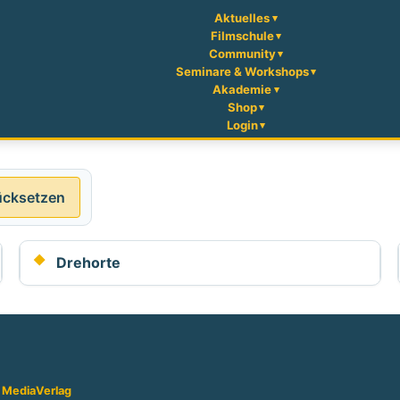
Aktuelles
Filmschule
Community
Seminare & Workshops
Akademie
Shop
Login
ücksetzen
Drehorte
 Media
Verlag