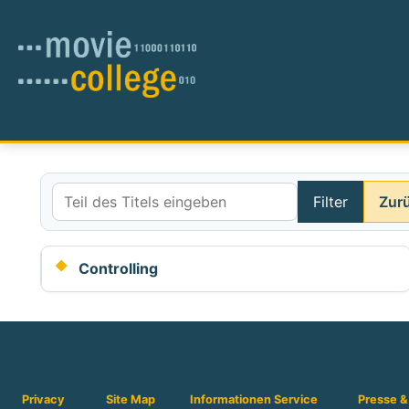
Filter
Zur
Teil des Titels eingeben
Controlling
Privacy
Site Map
Informationen
Service
Presse &