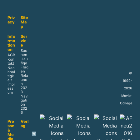
Priv
Site
acy
Ma
p
Info
Ser
rma
vic
tion
e
en
Suc
hen
AGB
Häu
Kon
fige
takt
Frag
Nac
en
hhal
©
Rela
tigk
unc
eit
1999-
h
Impr
202
2026
ess
3
um
Movie-
Navi
gati
College
on
202
6
Pre
Verl
sse
ag
&
Me
dia