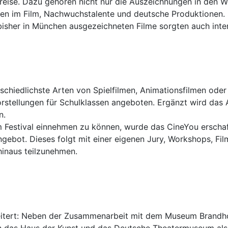
ise. Dazu gehören nicht nur die Auszeichnungen in den W
en im Film, Nachwuchstalente und deutsche Produktionen. S
 bisher in München ausgezeichneten Filme sorgten auch inte
chiedlichste Arten von Spielfilmen, Animationsfilmen oder
svorstellungen für Schulklassen angeboten. Ergänzt wird d
n.
 Festival einnehmen zu können, wurde das CineYou erschaffe
Angebot. Dieses folgt mit einer eigenen Jury, Workshops, Fi
hinaus teilzunehmen.
eitert: Neben der Zusammenarbeit mit dem Museum Brandho
das Haus der Kunst und das Deutsche Theatermuseum als 