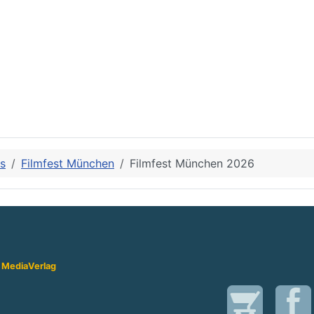
ls
Filmfest München
Filmfest München 2026
 Media
Verlag