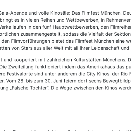
 Gala-Abende und volle Kinosäle: Das Filmfest München, De
 bringt es in vielen Reihen und Wettbewerben, in Rahmenver
 Werke laufen in den fünf Hauptwettbewerben, den Filmreihe
lichen zusammengestellt, sodass die Vielfalt der Sektionen
u den Filmvorführungen bietet das Filmfest München eine we
ten von Stars aus aller Welt mit all ihrer Leidenschaft und
dt und kooperiert mit zahlreichen Kulturstätten Münchens.
 Die Zweiteilung funktioniert indem das Amerikahaus das p
re Festivalorte sind unter anderem die City Kinos, der Rio
 Vom 28. bis zum 30. Juni feiern dort sechs Bewegtbildpro
mung „Falsche Tochter“. Die Wege zwischen den Kinos werde