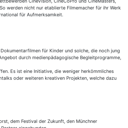
ettbewerben CineVision, CineCoPro und CineMasters,
o werden nicht nur etablierte Filmemacher für ihr Werk
rnational für Aufmerksamkeit.
 Dokumentarfilmen für Kinder und solche, die noch jung
as Angebot durch medienpädagogische Begleitprogramme,
n. Es ist eine Initiative, die weniger herkömmliches
lmtalks oder weiteren kreativen Projekten, welche dazu
rst, dem Festival der Zukunft, den Münchner
Partner eingebunden.