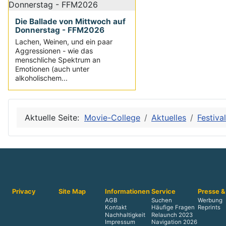
Die Ballade von Mittwoch auf
Donnerstag - FFM2026
Lachen, Weinen, und ein paar
Aggressionen - wie das
menschliche Spektrum an
Emotionen (auch unter
alkoholischem...
Aktuelle Seite:
Movie-College
Aktuelles
Festiva
Privacy
Site Map
Informationen
Service
Presse &
AGB
Suchen
Werbung
Kontakt
Häufige Fragen
Reprints
Nachhaltigkeit
Relaunch 2023
Impressum
Navigation 2026