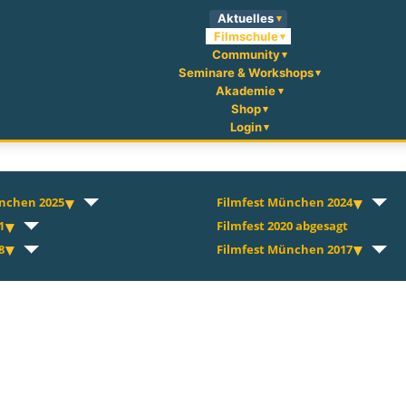
Aktuelles
Filmschule
Community
Seminare & Workshops
Akademie
Shop
Login
nchen 2025
Filmfest München 2024
1
Filmfest 2020 abgesagt
8
Filmfest München 2017