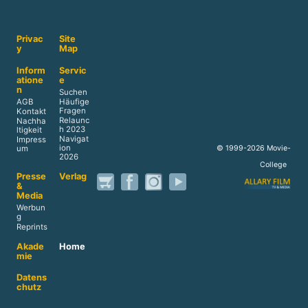
Privac
Site
y
Map
Inform
Servic
atione
e
n
Suchen
AGB
Häufige
Fragen
Kontakt
Relaunc
Nachha
h 2023
ltigkeit
Navigat
Impress
ion
© 1999-2026 Movie-
um
2026
College
Presse
Verlag
&
Media
Werbun
g
Reprints
Akade
Home
mie
Datens
chutz