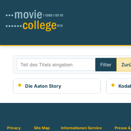
Filter
Zur
Teil des Titels eingeben
Die Aaton Story
Koda
Privacy
Site Map
Informationen
Service
Presse &