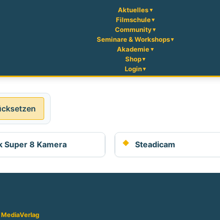
Aktuelles
Filmschule
Community
Seminare & Workshops
Akademie
Shop
Login
ücksetzen
k Super 8 Kamera
Steadicam
 Media
Verlag