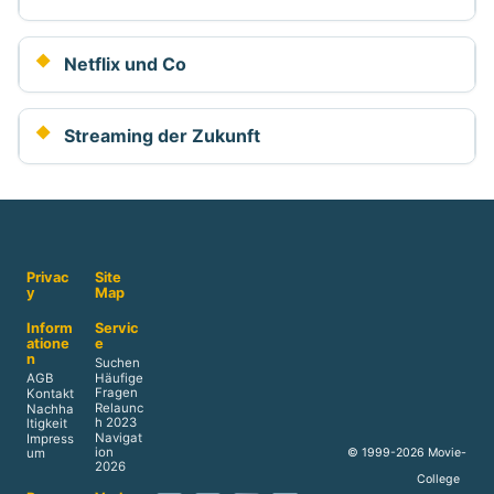
Netflix und Co
Streaming der Zukunft
Privac
Site
y
Map
Inform
Servic
atione
e
n
Suchen
AGB
Häufige
Fragen
Kontakt
Relaunc
Nachha
h 2023
ltigkeit
Navigat
Impress
ion
© 1999-2026 Movie-
um
2026
College