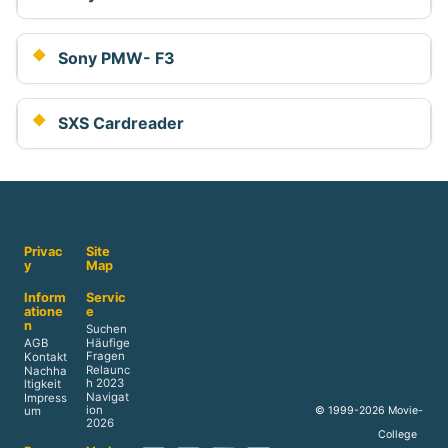
Sony PMW- F3
SXS Cardreader
Privac
Site
y
Map
Inform
Servic
atione
e
n
Suchen
AGB
Häufige
Fragen
Kontakt
Relaunc
Nachha
h 2023
ltigkeit
Navigat
Impress
ion
© 1999-2026 Movie-
um
2026
College