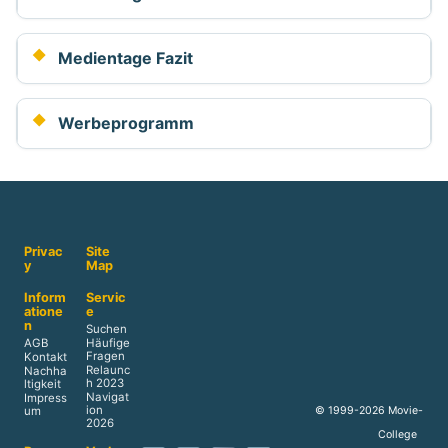
Medientage Fazit
Werbeprogramm
Privac
Site
y
Map
Inform
Servic
atione
e
n
Suchen
AGB
Häufige
Fragen
Kontakt
Relaunc
Nachha
h 2023
ltigkeit
Navigat
Impress
ion
© 1999-2026 Movie-
um
2026
College