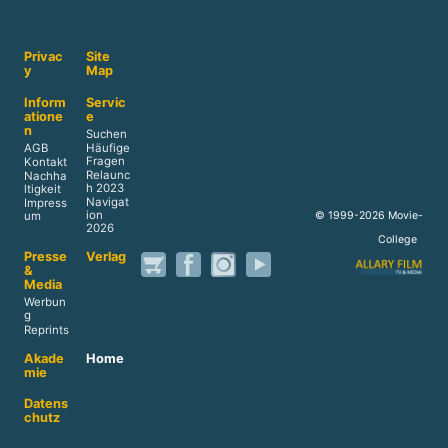
Privac
Site
y
Map
Inform
Servic
atione
e
n
Suchen
AGB
Häufige
Fragen
Kontakt
Relaunc
Nachha
h 2023
ltigkeit
Navigat
Impress
ion
© 1999-2026 Movie-
um
2026
College
Presse
Verlag
&
Media
Werbun
g
Reprints
Akade
Home
mie
Datens
chutz