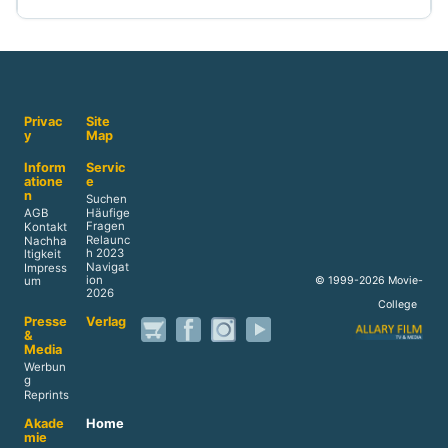
Privac
Site
y
Map
Inform
Servic
atione
e
n
Suchen
AGB
Häufige
Fragen
Kontakt
Relaunc
Nachha
h 2023
ltigkeit
Navigat
Impress
ion
© 1999-2026 Movie-
um
2026
College
Presse
Verlag
&
Media
Werbun
g
Reprints
Akade
Home
mie