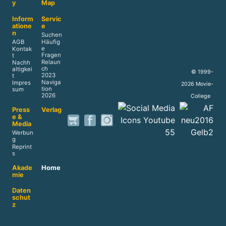
y
Map
Inform
Servic
atione
e
n
Suchen
AGB
Häufig
e
Kontak
Fragen
t
Relaun
Nachh
ch
altigkei
© 1999-
2023
t
Naviga
Impres
2026 Movie-
tion
sum
2026
College
Press
Verlag
e &
Media
Werbun
g
Reprint
s
Akade
Home
mie
Daten
schut
z