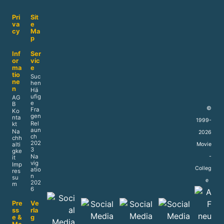
Pri
Sit
va
e
cy
Ma
p
Inf
Ser
or
vic
ma
e
tio
Suc
ne
hen
n
Hä
ufig
AG
e
B
©
Fra
Ko
gen
nta
1999-
Rel
kt
aun
Na
2026
ch
chh
202
alti
Movie
3
gke
Na
-
it
vig
Imp
Colleg
atio
res
n
su
e
202
m
6
Pre
Ve
ss
rla
e &
g