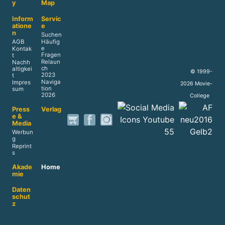
y
Map
Inform
Servic
atione
e
n
Suchen
AGB
Häufig
e
Kontak
Fragen
t
Relaun
Nachh
ch
altigkei
© 1999-
2023
t
Naviga
Impres
2026 Movie-
tion
sum
2026
College
Press
Verlag
e &
Media
Werbun
g
Reprint
s
Akade
Home
mie
Daten
schut
z