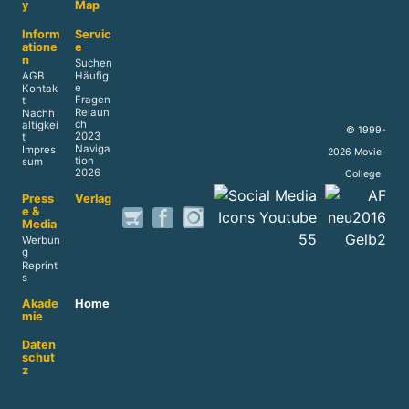
y
Map
Inform
Servic
atione
e
n
Suchen
AGB
Häufig
e
Kontak
Fragen
t
Relaun
Nachh
ch
altigkei
© 1999-
2023
t
Naviga
Impres
2026 Movie-
tion
sum
2026
College
Press
Verlag
e &
Media
Werbun
g
Reprint
s
Akade
Home
mie
Daten
schut
z