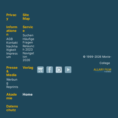
Privac
Site
y
Map
Inform
Servic
atione
e
n
Suchen
AGB
Häufige
Fragen
Kontakt
Relaunc
Nachha
h 2023
ltigkeit
Navigat
Impress
ion
© 1999-2026 Movie-
um
2026
College
Presse
Verlag
&
Media
Werbun
g
Reprints
Akade
Home
mie
Datens
chutz