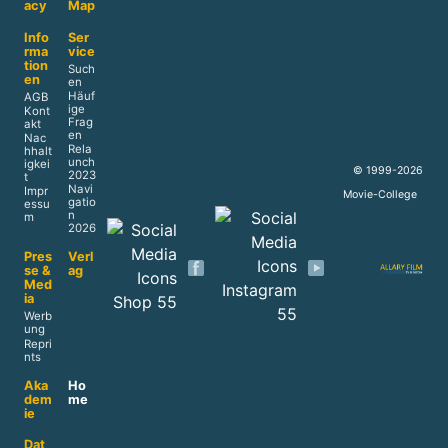
acy
Map
Info
Ser
rma
vice
tion
Such
en
en
Häuf
AGB
ige
Kont
Frag
akt
en
Nac
Rela
hhalt
unch
igkei
© 1999-2026
2023
t
Navi
Impr
Movie-College
gatio
essu
n
m
2026
Pres
Verl
se &
ag
Med
ia
Werb
ung
Repri
nts
Aka
Ho
dem
me
ie
Dat