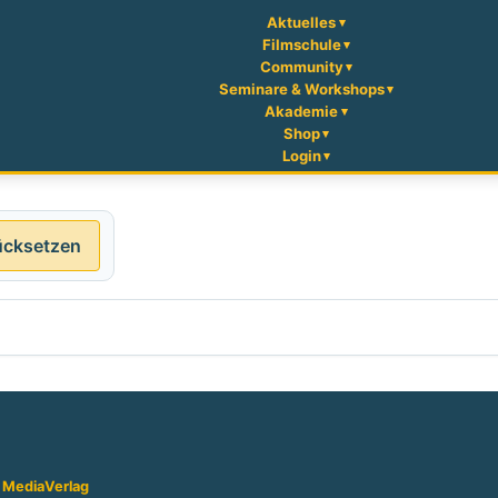
Aktuelles
Filmschule
Community
Seminare & Workshops
Akademie
Shop
Login
ücksetzen
 Media
Verlag