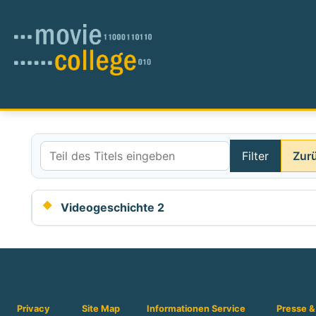
Filter
Zur
Teil des Titels eingeben
Videogeschichte 2
Privacy
Site Map
Informationen
Service
Presse &