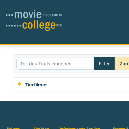
Filter
Zur
Teil des Titels eingeben
Tierfilmer
Privacy
Site Map
Informationen
Service
Presse &