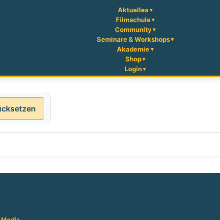
Aktuelles
Filmschule
Community
Seminare & Workshops
Akademie
Shop
Login
ücksetzen
 Media